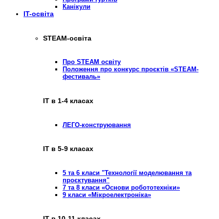
Канікули
IT-освіта
STEAM-освіта
Про STEAM освіту
Положення про конкурс проєктів «STEAM-
фестиваль»
ІТ в 1-4 класах
ЛЕГО-конструювання
ІТ в 5-9 класах
5 та 6 класи "Технології моделювання та
проєктування"
7 та 8 класи «Основи робототехніки»
9 класи «Мікроелектроніка»
ІТ в 10-11 класах