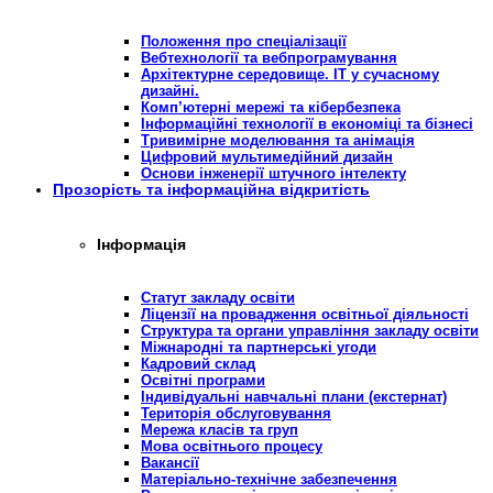
Положення про спеціалізації
Вебтехнології та вебпрограмування
Архітектурне середовище. ІТ у сучасному
дизайні.
Комп’ютерні мережі та кібербезпека
Інформаційні технології в економіці та бізнесі
Тривимірне моделювання та анімація
Цифровий мультимедійний дизайн
Основи інженерії штучного інтелекту
Прозорість та інформаційна відкритість
Інформація
Статут закладу освіти
Ліцензії на провадження освітньої діяльності
Структура та органи управління закладу освіти
Міжнародні та партнерські угоди
Кадровий склад
Освітні програми
Індивідуальні навчальні плани (екстернат)
Територія обслуговування
Мережа класів та груп
Мова освітнього процесу
Вакансії
Матеріально-технічне забезпечення