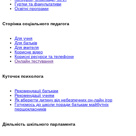
Гуртки та факультативи
Освітні програми
Сторінка соціального педагога
Для учня
Для батьків
Для вчителя
Корисне відео
Корисні ресурси та телефони
Онлайн тестування
Куточок психолога
Рекомендації батькам
Рекомендації учням
Як вберегти дитину від небезпечних он-лайн ігор
Готуємось до школи поради батькам майбутніх
першокласників
Діяльність шкільного парламента