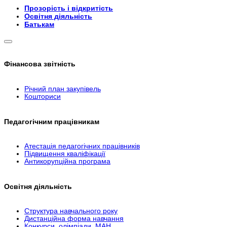
Прозорість і відкритість
Освітня діяльність
Батькам
Фінансова звітність
Річний план закупівель
Кошториси
Педагогічним працівникам
Атестація педагогічних працівників
Підвищення кваліфікації
Антикорупційна програма
Освітня діяльність
Структура навчального року
Дистанційна форма навчання
Конкурси, олімпіади, МАН