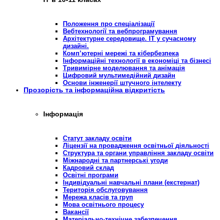
Положення про спеціалізації
Вебтехнології та вебпрограмування
Архітектурне середовище. ІТ у сучасному
дизайні.
Комп’ютерні мережі та кібербезпека
Інформаційні технології в економіці та бізнесі
Тривимірне моделювання та анімація
Цифровий мультимедійний дизайн
Основи інженерії штучного інтелекту
Прозорість та інформаційна відкритість
Інформація
Статут закладу освіти
Ліцензії на провадження освітньої діяльності
Структура та органи управління закладу освіти
Міжнародні та партнерські угоди
Кадровий склад
Освітні програми
Індивідуальні навчальні плани (екстернат)
Територія обслуговування
Мережа класів та груп
Мова освітнього процесу
Вакансії
Матеріально-технічне забезпечення