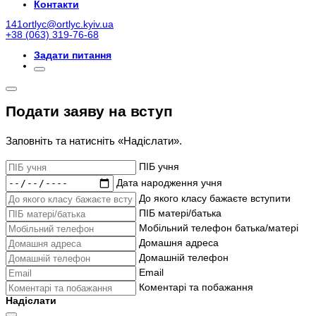
Контакти
141ortlyc@ortlyc.kyiv.ua
+38 (063) 319-76-68
Задати питання
Подати заяву на вступ
Заповніть та натисніть «Надіслати».
ПІБ учня
Дата народження учня
До якого класу бажаєте вступити
ПІБ матері/батька
Мобільний телефон батька/матері
Домашня адреса
Домашній телефон
Email
Коментарі та побажання
Надіслати