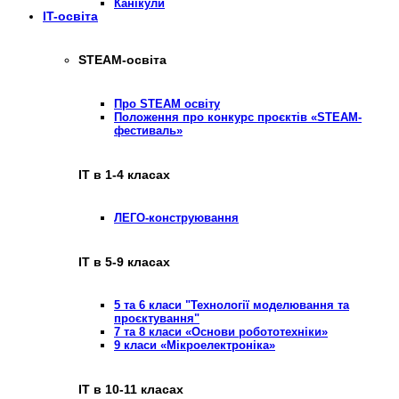
Канікули
IT-освіта
STEAM-освіта
Про STEAM освіту
Положення про конкурс проєктів «STEAM-
фестиваль»
ІТ в 1-4 класах
ЛЕГО-конструювання
ІТ в 5-9 класах
5 та 6 класи "Технології моделювання та
проєктування"
7 та 8 класи «Основи робототехніки»
9 класи «Мікроелектроніка»
ІТ в 10-11 класах