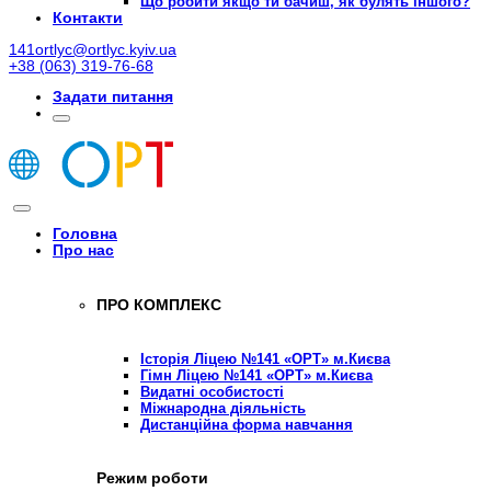
Що робити якщо ти бачиш, як булять іншого?
Контакти
141ortlyc@ortlyc.kyiv.ua
+38 (063) 319-76-68
Задати питання
Головна
Про нас
ПРО КОМПЛЕКС
Історія Ліцею №141 «ОРТ» м.Києва
Гімн Ліцею №141 «ОРТ» м.Києва
Видатні особистості
Міжнародна діяльність
Дистанційна форма навчання
Режим роботи