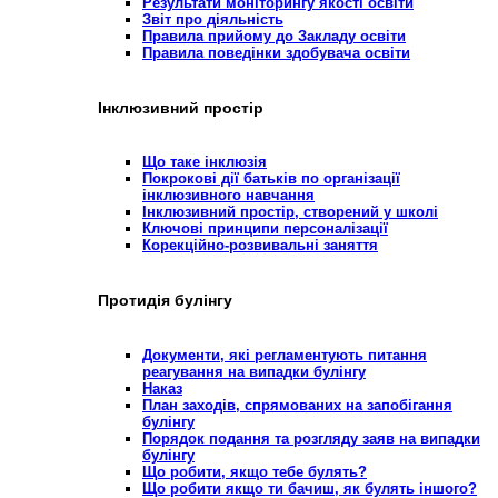
Результати моніторингу якості освіти
Звіт про діяльність
Правила прийому до Закладу освіти
Правила поведінки здобувача освіти
Інклюзивний простір
Що таке інклюзія
Покрокові дії батьків по організації
інклюзивного навчання
Інклюзивний простір, створений у школі
Ключові принципи персоналізації
Корекційно-розвивальні заняття
Протидія булінгу
Документи, які регламентують питання
реагування на випадки булінгу
Наказ
План заходів, спрямованих на запобігання
булінгу
Порядок подання та розгляду заяв на випадки
булінгу
Що робити, якщо тебе булять?
Що робити якщо ти бачиш, як булять іншого?