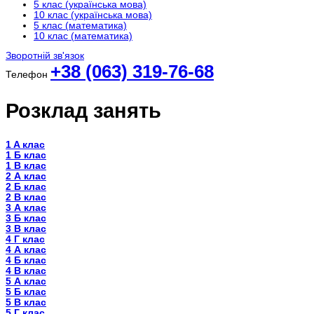
5 клас (українська мова)
10 клас (українська мова)
5 клас (математика)
10 клас (математика)
Зворотній зв'язок
+38 (063) 319-76-68
Телефон
Розклад занять
1 A клас
1 Б клас
1 В клас
2 А клас
2 Б клас
2 В клас
3 А клас
3 Б клас
3 В клас
4 Г клас
4 А клас
4 Б клас
4 В клас
5 А клас
5 Б клас
5 В клас
5 Г клас