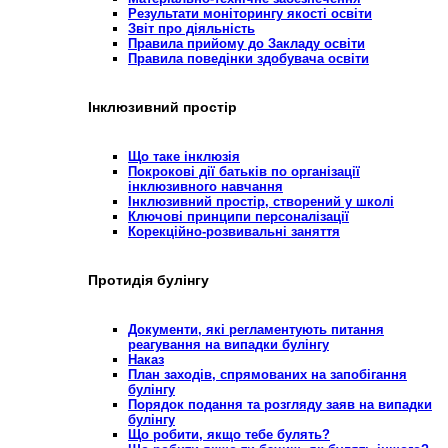
Результати моніторингу якості освіти
Звіт про діяльність
Правила прийому до Закладу освіти
Правила поведінки здобувача освіти
Інклюзивний простір
Що таке інклюзія
Покрокові дії батьків по організації
інклюзивного навчання
Інклюзивний простір, створений у школі
Ключові принципи персоналізації
Корекційно-розвивальні заняття
Протидія булінгу
Документи, які регламентують питання
реагування на випадки булінгу
Наказ
План заходів, спрямованих на запобігання
булінгу
Порядок подання та розгляду заяв на випадки
булінгу
Що робити, якщо тебе булять?