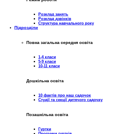
Розклад занять
Розклад дзвінків
Структура навчального року
Підрозділи
Повна загальна середня освіта
1-4 класи
5-9 класи
10-11 класи
Дошкільна освіта
10 фактів про наш садочок
Студії та секції дитячого садочку
Позашкільна освіта
Гуртки
Програми гуртків