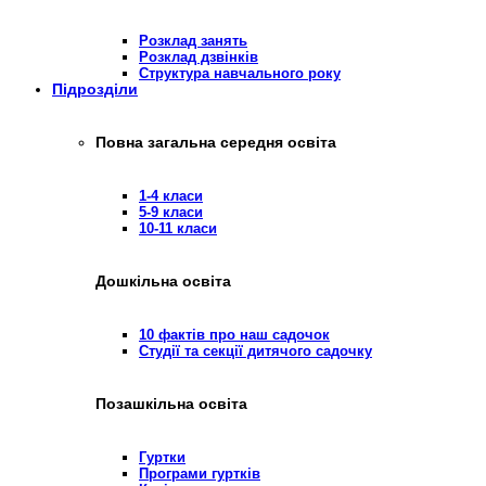
Розклад занять
Розклад дзвінків
Структура навчального року
Підрозділи
Повна загальна середня освіта
1-4 класи
5-9 класи
10-11 класи
Дошкільна освіта
10 фактів про наш садочок
Студії та секції дитячого садочку
Позашкільна освіта
Гуртки
Програми гуртків