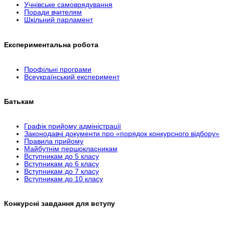
Учнівське самоврядування
Поради вчителям
Шкільний парламент
Експериментальна робота
Профільні програми
Всеукраїнський експеримент
Батькам
Графік прийому адміністрації
Законодавчі документи про «порядок конкурсного відбору»
Правила прийому
Майбутнім першокласникам
Вступникам до 5 класу
Вступникам до 6 класу
Вступникам до 7 класу
Вступникам до 10 класу
Конкурсні завдання для вступу